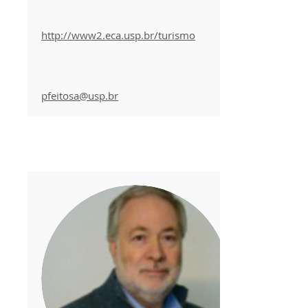
http://www2.eca.usp.br/turismo
pfeitosa
@usp.br