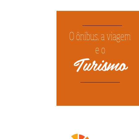
O ônibus, a viagem
e o
Turismo